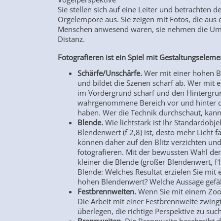
Sie stellen sich auf eine Leiter und betrachte
Orgelempore aus. Sie zeigen mit Fotos, die aus
Menschen anwesend waren, sie nehmen die Umgeb
Distanz.
Fotografieren ist ein Spiel mit Gestaltungselem
Schärfe/Unschärfe.
Wer mit einer hohen Ble
und bildet die Szenen scharf ab. Wer mit ei
im Vordergrund scharf und den Hintergrund
wahrgenommene Bereich vor und hinter dem
haben. Wer die Technik durchschaut, kann 
Blende.
Wie lichtstark ist Ihr Standardobje
Blendenwert (f 2,8) ist, desto mehr Licht fä
können daher auf den Blitz verzichten und
fotografieren. Mit der bewussten Wahl der 
kleiner die Blende (großer Blendenwert, f16
Blende: Welches Resultat erzielen Sie mit 
hohen Blendenwert? Welche Aussage gefäll
Festbrennweiten.
Wenn Sie mit einem Zoom
Die Arbeit mit einer Festbrennweite zwing
überlegen, die richtige Perspektive zu suc