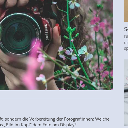
S
D
un
s
t, sondern die Vorbereitung der Fotograf:innen: Welche
as „Bild im Kopf“ dem Foto am Display?