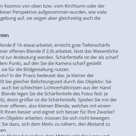
n den Kosmos von oben bzw. vom Kirchturm oder der
 dieser Perspektive aufgenommen wurden, wie viele
ung auf, sie zeigen aber gleichzeitig auch die
enten
nde (f 16 etwa) arbeitet, erreicht gute Tiefenschärfe
ner offenen Blende (f 2,8) arbeitet, lässt das Wesentliche
 zur Andeutung werden. Schärfentiefe ist der als scharf
 Punkt, auf den Sie die Kamera scharf gestellt
sie für die Bildgestaltung nutzen.
ktiv? In der Praxis bedeutet das: Je kleiner der
llt bei gleicher Belichtungszeit durch das Objektiv: Sie
 auch bei schlechten Lichtverhältnissen aus der Hand
Blende legen Sie die Schärfentiefe des Fotos fest: Je
), desto größer ist die Schärfentiefe. Spielen Sie mit der
einer offenen, also kleinen Blende, welches mit einem
t Ihnen besser und eignet sich besser für Ihre Zwecke?
-Objektiv arbeiten, müssen Sie sich nicht bewegen.
t Sie dazu, sich dem Motiv zu nähern, den Abstand zu
hen.