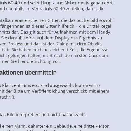
ältnis 60:40 und setzt Haupt- und Nebenmotiv genau dort
ind ebenfalls im Verhältnis 60:40 zu teilen, damit die
talkameras erscheinen Gitter, die das Sucherbild sowohl
fängerInnen ist dieses Gitter hilfreich – die Drittel-Regel
chnitts dar. Das gilt auch für Aufnahmen mit dem Handy.
 Sie darauf, sofort auf dem Display das Ergebnis zu
iven Prozess und das ist der Dialog mit dem Objekt.
ht ab: Sie haben noch ausreichend Zeit, die Ergebnisse
 nicht gelungen halten, nicht nach dem ersten Check am
ehmen Sie hier die Sichtung vor.
daktionen übermitteln
s Pfarrzentrums etc. sind ausgewählt, kommen ins
it der Bitte um Veröffentlichung verschickt, mit einem
rschrift.
das Bild interpretiert und nicht nacherzählt.
d einen Mann, dahinter ein Gebäude, eine dritte Person