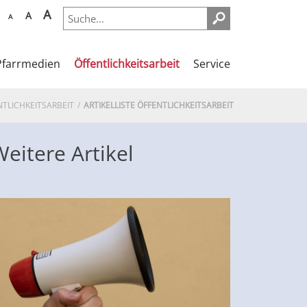
A
A
A
Pfarrmedien
Öffentlichkeitsarbeit
Service
NTLICHKEITSARBEIT
ARTIKELLISTE ÖFFENTLICHKEITSARBEIT
eitere Artikel