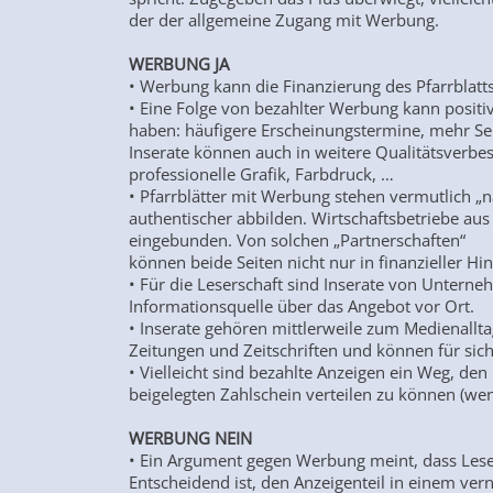
der der allgemeine Zugang mit Werbung.
WERBUNG JA
• Werbung kann die Finanzierung des Pfarrblatts 
• Eine Folge von bezahlter Werbung kann posit
haben: häufigere Erscheinungstermine, mehr Se
Inserate können auch in weitere Qualitätsverbess
professionelle Grafik, Farbdruck, …
• Pfarrblätter mit Werbung stehen vermutlich
authentischer abbilden. Wirtschaftsbetriebe a
eingebunden. Von solchen „Partnerschaften“
können beide Seiten nicht nur in finanzieller Hin
• Für die Leserschaft sind Inserate von Untern
Informationsquelle über das Angebot vor Ort.
• Inserate gehören mittlerweile zum Medienallt
Zeitungen und Zeitschriften und können für sic
• Vielleicht sind bezahlte Anzeigen ein Weg, den
beigelegten Zahlschein verteilen zu können (wenn
WERBUNG NEIN
• Ein Argument gegen Werbung meint, dass Lese
Entscheidend ist, den Anzeigenteil in einem vern