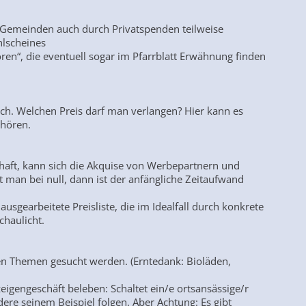
en Gemeinden auch durch Privatspenden teilweise
hlscheines
en“, die eventuell sogar im Pfarrblatt Erwähnung finden
fach. Welchen Preis darf man verlangen? Hier kann es
uhören.
chaft, kann sich die Akquise von Werbepartnern und
 man bei null, dann ist der anfängliche Zeitaufwand
ausgearbeitete Preisliste, die im Idealfall durch konkrete
chaulicht.
en Themen gesucht werden. (Erntedank: Bioläden,
gengeschäft beleben: Schaltet ein/e ortsansässige/r
ere seinem Beispiel folgen. Aber Achtung: Es gibt