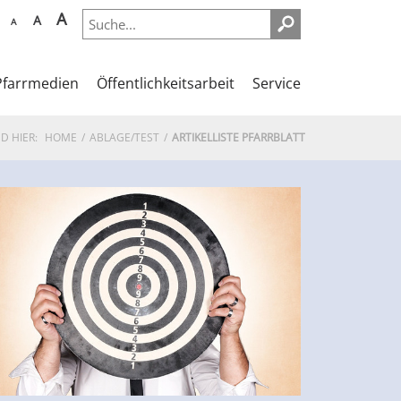
A
A
A
Pfarrmedien
Öffentlichkeitsarbeit
Service
ND HIER:
HOME
ABLAGE/TEST
ARTIKELLISTE PFARRBLATT