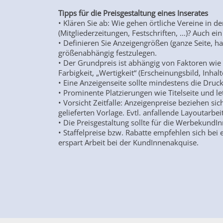
Tipps für die Preisgestaltung eines Inserates
• Klären Sie ab: Wie gehen örtliche Vereine in d
(Mitgliederzeitungen, Festschriften, ...)? Auch ei
• Definieren Sie Anzeigengrößen (ganze Seite, halb
größenabhängig festzulegen.
• Der Grundpreis ist abhängig von Faktoren wi
Farbigkeit, „Wertigkeit“ (Erscheinungsbild, Inhalt
• Eine Anzeigenseite sollte mindestens die Druc
• Prominente Platzierungen wie Titelseite und l
• Vorsicht Zeitfalle: Anzeigenpreise beziehen s
gelieferten Vorlage. Evtl. anfallende Layoutarb
• Die Preisgestaltung sollte für die WerbekundI
• Staffelpreise bzw. Rabatte empfehlen sich bei 
erspart Arbeit bei der KundInnenakquise.