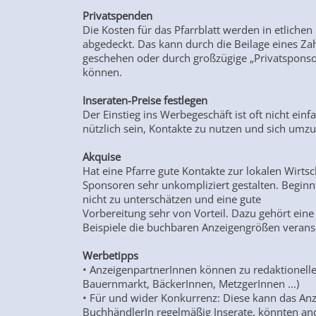
Privatspenden
Die Kosten für das Pfarrblatt werden in etlich
abgedeckt. Das kann durch die Beilage eines Za
geschehen oder durch großzügige „Privatsponsor
können.
Inseraten-Preise festlegen
Der Einstieg ins Werbegeschäft ist oft nicht ein
nützlich sein, Kontakte zu nutzen und sich umz
Akquise
Hat eine Pfarre gute Kontakte zur lokalen Wirts
Sponsoren sehr unkompliziert gestalten. Beginnt
nicht zu unterschätzen und eine gute
Vorbereitung sehr von Vorteil. Dazu gehört eine 
Beispiele die buchbaren Anzeigengrößen verans
Werbetipps
• AnzeigenpartnerInnen können zu redaktionell
Bauernmarkt, BäckerInnen, MetzgerInnen ...)
• Für und wider Konkurrenz: Diese kann das Anzei
BuchhändlerIn regelmäßig Inserate, könnten and