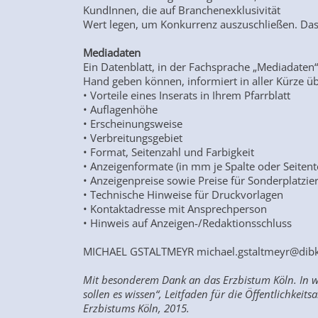
KundInnen, die auf Branchenexklusivität
Wert legen, um Konkurrenz auszuschließen. Das g
Mediadaten
Ein Datenblatt, in der Fachsprache „Mediadaten
Hand geben können, informiert in aller Kürze üb
• Vorteile eines Inserats in Ihrem Pfarrblatt
• Auflagenhöhe
• Erscheinungsweise
• Verbreitungsgebiet
• Format, Seitenzahl und Farbigkeit
• Anzeigenformate (in mm je Spalte oder Seitentei
• Anzeigenpreise sowie Preise für Sonderplatzie
• Technische Hinweise für Druckvorlagen
• Kontaktadresse mit Ansprechperson
• Hinweis auf Anzeigen-/Redaktionsschluss
MICHAEL GSTALTMEYR michael.gstaltmeyr@dibk
Mit besonderem Dank an das Erzbistum Köln. In we
sollen es wissen“, Leitfaden für die Öffentlichkei
Erzbistums Köln, 2015.