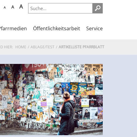
A
A
A
Pfarrmedien
Öffentlichkeitsarbeit
Service
ND HIER:
HOME
ABLAGE/TEST
ARTIKELLISTE PFARRBLATT