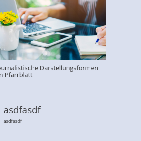
ournalistische Darstellungsformen
m Pfarrblatt
asdfasdf
asdfasdf