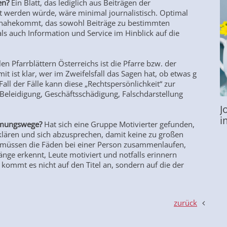
den?
Ein Blatt, das lediglich aus Beiträgen der
werden würde, wäre minimal journalistisch. Optimal
in nahekommt, das sowohl Beiträge zu bestimmten
s auch Information und Service im Hinblick auf die
len Pfarrblättern Österreichs ist die Pfarre bzw. der
it ist klar, wer im Zweifelsfall das Sagen hat, ob etwas g
ll der Fälle kann diese „Rechtspersönlichkeit“ zur
eleidigung, Geschäftsschädigung, Falschdarstellung
J
i
immungswege?
Hat sich eine Gruppe Motivierter gefunden,
 klären und sich abzusprechen, damit keine zu großen
el müssen die Fäden bei einer Person zusammenlaufen,
nge erkennt, Leute motiviert und notfalls erinnern
 kommt es nicht auf den Titel an, sondern auf die der
zurück